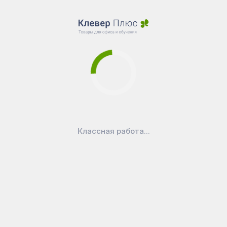
Полочка для
аксессуаров по всей
длине доски, с
пластиковой
защитой;
Крепление
дополнительных
секций: по 2
торцевые петли на
секцию;
Крепление доски
Классная работа...
внешнее, по 4 углам
с заглушкой;
Доска
комплектуется
фурнитурой для
крепления к стене и
схемой монтажа;
Упаковка: короб из