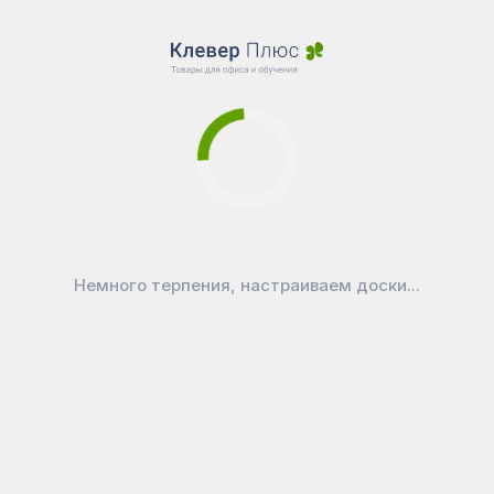
Полочка для
аксессуаров по всей
длине доски, с
пластиковой
защитой;
Крепление
дополнительных
секций: по 2
торцевые петли на
секцию;
Крепление доски
Немного терпения, настраиваем доски...
внешнее, по 4 углам
с заглушкой;
Доска
комплектуется
фурнитурой для
крепления к стене и
схемой монтажа;
Упаковка: короб из