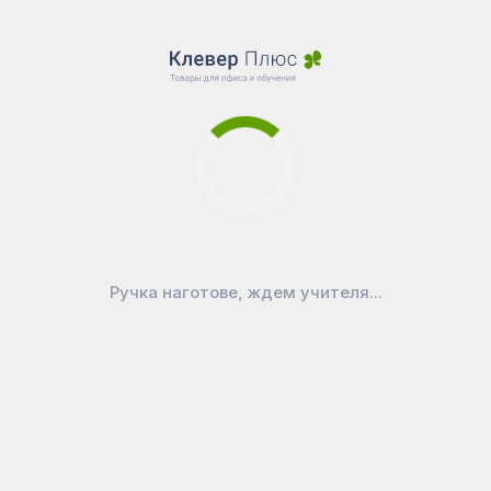
аксессуаров по всей
длине доски, с
пластиковой
защитой;
Крепление
дополнительных
секций: по 2
торцевые петли на
секцию;
Крепление доски
внешнее, по 4 углам
Ручка наготове, ждем учителя...
с заглушкой;
Доска
комплектуется
фурнитурой для
крепления к стене и
схемой монтажа;
Упаковка: короб из
5-слойного