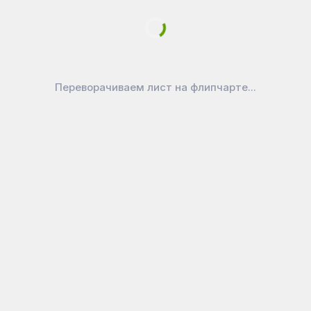
от
7 822
₽
ОТКРЫТЬ КАТАЛОГ
Переворачиваем лист на флипчарте...
Смарт
Офисная мебель Смарт
Цена: