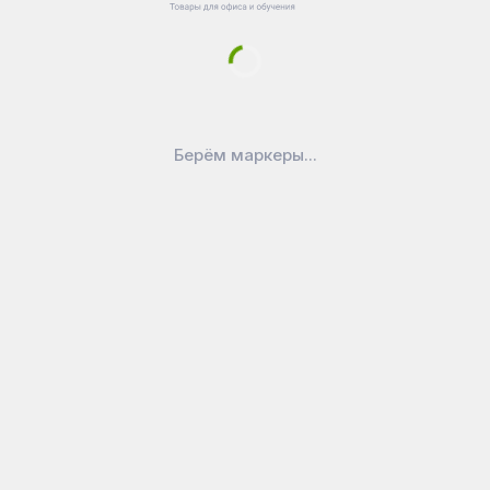
Чистящая жидкость-спрей для
маркерных досок УСИЛЕННАЯ
ФОРМУЛА, BRAUBERG TURBO MAX,
250 мл [513028]
Берём маркеры...
250
₽
В корзину
12300