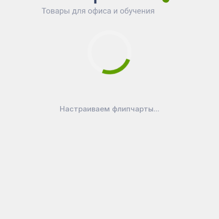
Эффективно удаляет следы сухого маркера,
отпечатки пальцев, грязь и пыль
Показать больше...
 досок
250
₽
Настраиваем флипчарты...
Добавить в корзину
ean