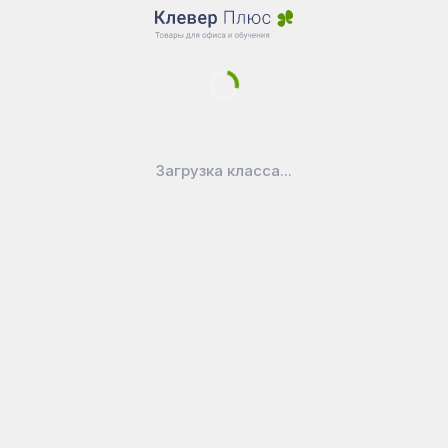
Столики кофейные и
журнальные
Открыть каталог
Столики сервировочные
Открыть каталог
Загрузка класса...
8 (800) 200-67-51
(бесплатный звонок по
России)
Магазин