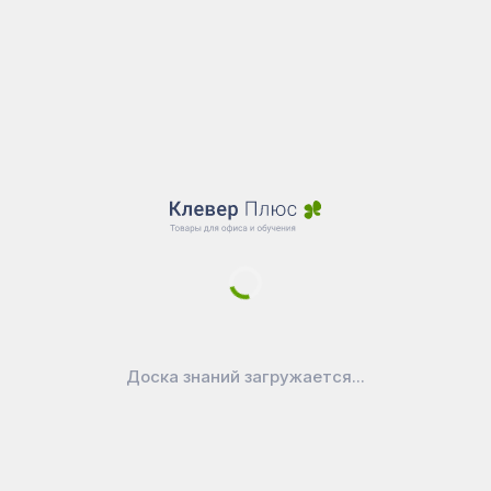
CD-006, 1200х500х730 мм, 2 полки,
цвет морёный дуб, 641224
+ еще 3 варианта
8 430
₽
В корзину
Магазин
Доска знаний загружается...
Склад SALE
Новости
Доставка
Оплата