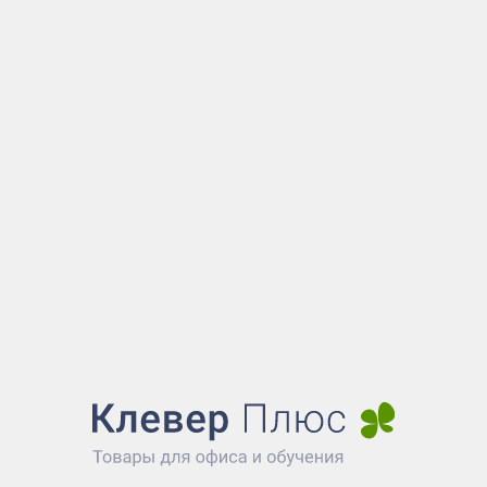
Максимальная статистическая нагрузка 100 кг
относится к ценовому сегменту "суперэк
Имеет упрощенные характеристики и более п
упаковку. Отвечает основным требов
потребления. Изображения товаров на сайте н
Показать больше...
гарантировать точную цветопередачу.