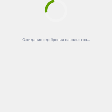
Добавить в корзину
Ожидание одобрения начальства...
В наличии
В наличии
3 180
₽
2 710
₽
Стул для персонала и...
Стул для персонала и...