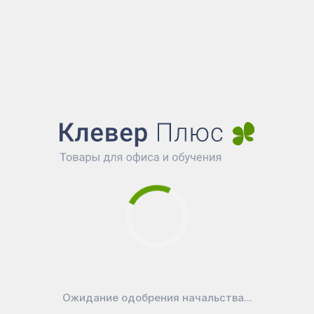
обеденных столов.
Максимальная нагрузка до 120 кг делает сту
подходящим для широкого круга пользовате
Обеденный стул Everprof Aqua Fabric доступен в 
палитре цветов, включая:
Fabric Black (Черный)
Fabric Dark Brown (Темно-коричневый)
Dark Green (Темно-зеленый)
Grey (Серый)
Light Green (Светло-зеленый)
Blue (Синий)
Beige (Бежевый)
Ожидание одобрения начальства...