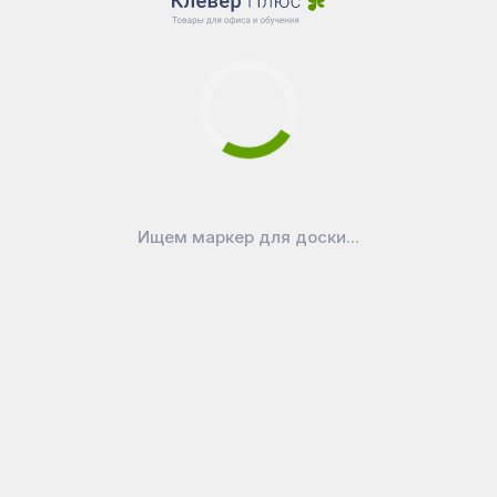
Металлические
подлокотники с
экокожей:
Добавляют уровень
комфорта и
поддержки.
Ролики для
паркета: Диаметр
Ищем маркер для доски...
штока 11 мм,
идеально подходят
для паркетных
полов.
Универсальность и
вариативность:
Допустимая
нагрузка до 120 кг.