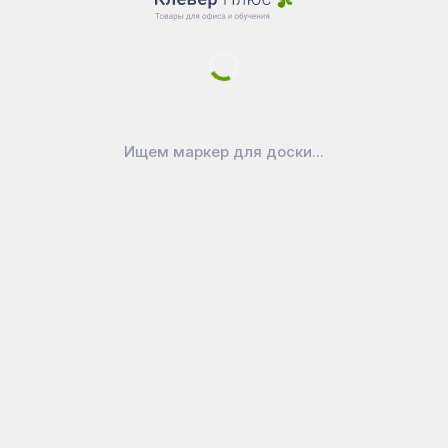
Новости
Доставка
Оплата
Уголок покупателя
Войти в личный кабинет
Как выбрать маркерную доску?
Ищем маркер для доски...
Как ухаживать за доской
Официально
Публичная оферта
Политика конфиденциальности
Реквизиты
Покупайте на вашем любимом
маркетплейсе:
CleverPlus