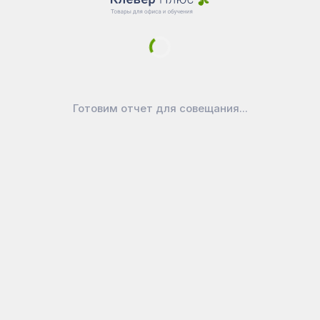
Новости
Доставка
Оплата
Уголок покупателя
Войти в личный кабинет
Как выбрать маркерную доску?
Готовим отчет для совещания...
Как ухаживать за доской
Официально
Публичная оферта
Политика конфиденциальности
Реквизиты
Покупайте на вашем любимом
маркетплейсе:
CleverPlus