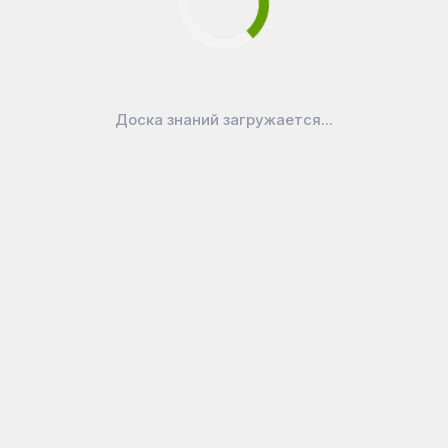
Доска знаний загружается...
В наличии
В наличии
8 557
₽
12 833
₽
Конференц-кресло
Кресло College CLG-
FA_SAMBA Chrome к/з...
620 LXH-C Beige