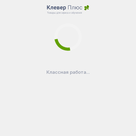
В наличии
В наличии
1 662
₽
1 099
₽
Классная работа...
Доска 100x60 см,
Доска пробковая
пробковая...
Magnetoplan 600х400
мм...
Показать еще
Перейти в категорию
Пробковые доски
Покупают вместе