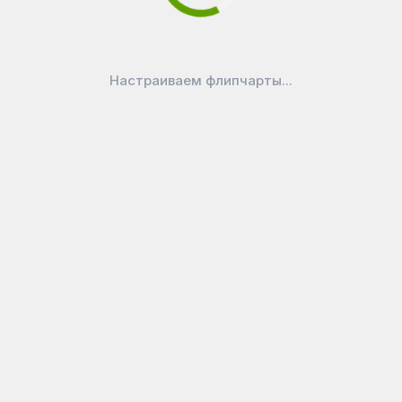
крепления
Настраиваем флипчарты...
аличии
В наличии
В наличии
В нали
80
₽
4 098
₽
3 749
₽
2 529
Доска
Доска
Доска
овая
пробковая
пробковая
пробкова
см...
90х120
100х150
60x90 см..
алюмин....
Attache
Economy...