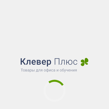
ла / На 2
ия