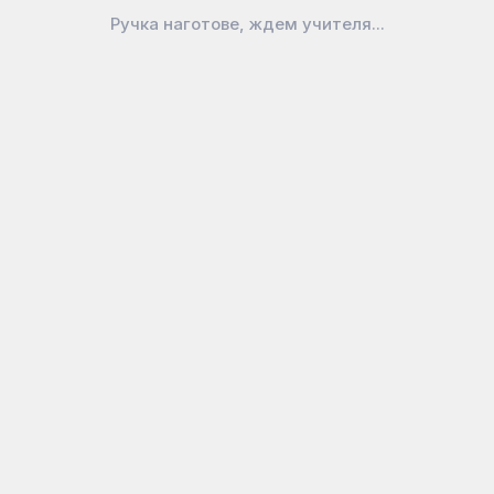
Ручка наготове, ждем учителя...
В наличии
В наличии
5 380
₽
7 990
₽
Доска магнитно-
Доска 100x150 см...
маркерная...