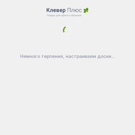
Магазин
Склад SALE
Новости
Доставка
Оплата
Уголок покупателя
Немного терпения, настраиваем доски...
Войти в личный кабинет
Как выбрать маркерную доску?
Как ухаживать за доской
Официально
Публичная оферта
Политика конфиденциальности
Реквизиты
Покупайте на вашем любимом
маркетплейсе:
CleverPlus