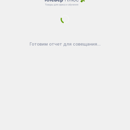
Новости
Доставка
Оплата
Уголок покупателя
Войти в личный кабинет
Как выбрать маркерную доску?
Готовим отчет для совещания...
Как ухаживать за доской
Официально
Публичная оферта
Политика конфиденциальности
Реквизиты
Покупайте на вашем любимом
маркетплейсе:
CleverPlus