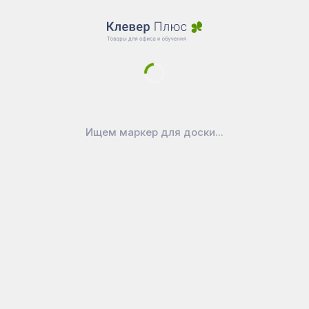
Магазин
Склад SALE
Новости
Доставка
Оплата
Уголок покупателя
Ищем маркер для доски...
Войти в личный кабинет
Как выбрать маркерную доску?
Как ухаживать за доской
Официально
Публичная оферта
Политика конфиденциальности
Реквизиты
Покупайте на вашем любимом
маркетплейсе:
CleverPlus