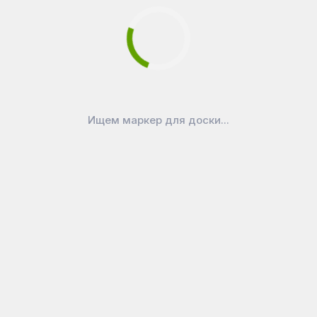
ля
Официально
бинет
Публичная оферта
ерную доску?
Политика конфиденциальности
доской
Реквизиты
Ищем маркер для доски...
о, ул. Калининградская, д. 24
,
141076
,
Россия
ефон:
+7 (495) 989-48-85
, E-mail:
cleverplus@bk.ru