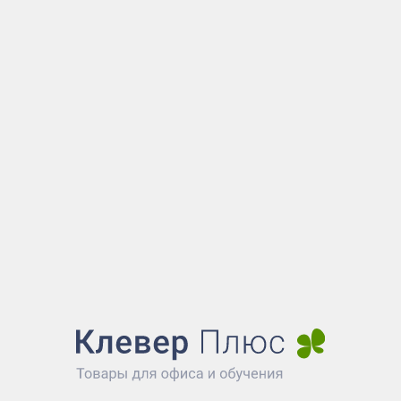
+7 (925) 561-18-40
00) 200-67-51
Наш ма
тный звонок из России
Мобильный / MAX
(495) 989-48-85
ru@cleverplus.ru
я
Офисная мебель
Все серии
блин
язи с повышением цен производителей, уточняйте у мене
т оказаться ниже или выше.
8 (800) 200-67-51
(бесплатны