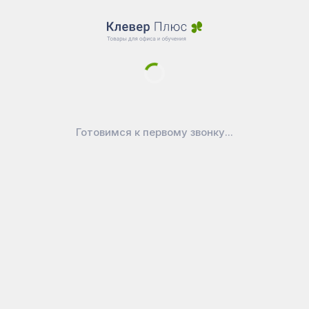
Магазин
Склад SALE
Новости
Доставка
Оплата
Уголок покупателя
Готовимся к первому звонку...
Войти в личный кабинет
Как выбрать маркерную доску?
Как ухаживать за доской
Официально
Публичная оферта
Политика конфиденциальности
Реквизиты
Покупайте на вашем любимом
маркетплейсе:
CleverPlus