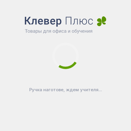
я акции:
Ручка наготове, ждем учителя...
низатор
ООО "Клевер Плюс"
я проведения
с 15 июня по 31 июня 2021 г., возможн
итория
Россия
ные группы
Вся продукция торговых марок BoardSY