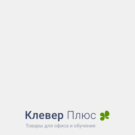
+7 (925) 561-18-40
00) 200-67-51
Наш ма
тный звонок из России
Мобильный / MAX
(495) 989-48-85
ru@cleverplus.ru
я
ля
Официально
бинет
Публичная оферта
ерную доску?
Политика конфиденциальности
доской
Реквизиты