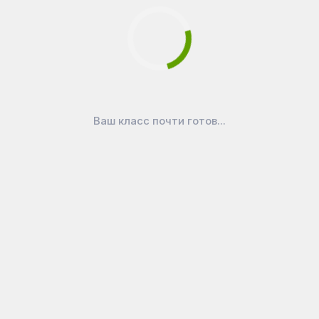
о, ул. Калининградская, д. 24
,
141076
,
Россия
ефон:
+7 (495) 989-48-85
, E-mail:
cleverplus@bk.ru
Ваш класс почти готов...