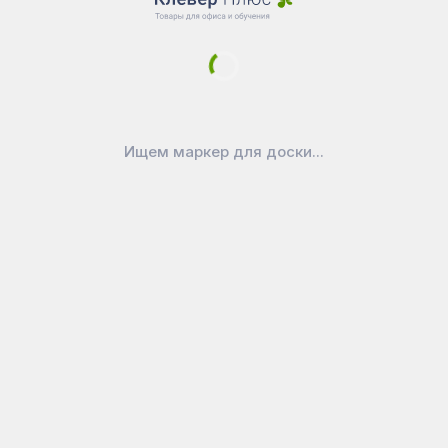
Новости
Доставка
Оплата
Уголок покупателя
Войти в личный кабинет
Как выбрать маркерную доску?
Ищем маркер для доски...
Как ухаживать за доской
Официально
Публичная оферта
Политика конфиденциальности
Реквизиты
Покупайте на вашем любимом
маркетплейсе:
CleverPlus