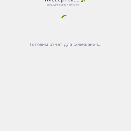
Новости
Доставка
Оплата
Уголок покупателя
Войти в личный кабинет
Как выбрать маркерную доску?
Готовим отчет для совещания...
Как ухаживать за доской
Официально
Публичная оферта
Политика конфиденциальности
Реквизиты
Покупайте на вашем любимом
маркетплейсе:
CleverPlus