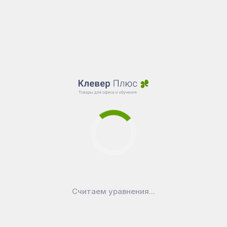
Добавить в корзину
В наличии
В наличии
1 643
₽
1 441
₽
Полка для клавиатуры
Опора АО-404, Черный
А-402...
Считаем уравнения...