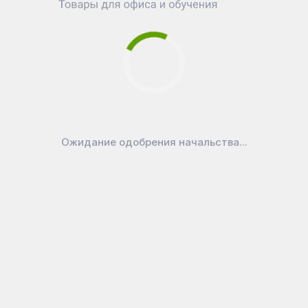
Показать больше...
Ожидание одобрения начальства...
151
₽
рных
Добавить в корзину
279