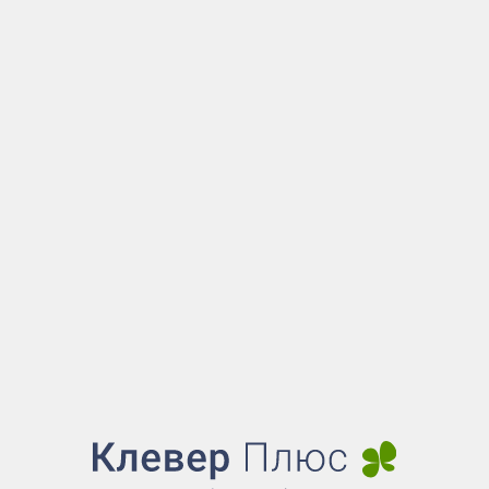
151
₽
Цена за 1 шт. с учетом
НДС.
Для физических и
юридических лиц.
Добавить в корзин
Купить в 1 клик
Поставка на
следующий
рабочий день!