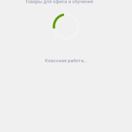
аличии
₽
ры
емые
лой...
Классная работа...
ерейти в категорию
Маркеры для досо