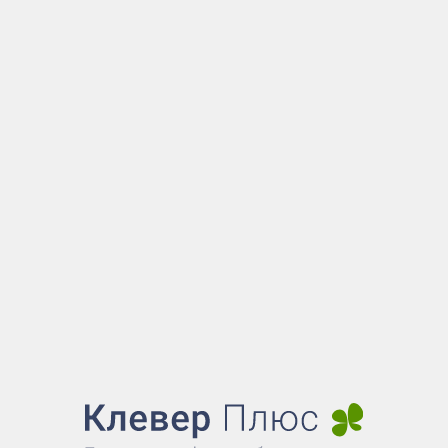
Надписи легко стираются губкой, не оставляя 
Чернила не токсичны.
Губка-держатель
плотно д
on
на доске, не скатываясь с нее. Набор 
Показать больше...
незаменимым атрибутом во время пров
презентаций, совещаний и переговоров.
524
₽
Добавить в корзину