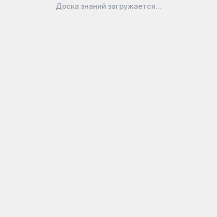
досок Attache...
40мм, Kw-Trio 8304M...
Доска знаний загружается...
В наличии
В наличии
160
₽
150
₽
Магниты 30 мм,
Магниты МОЩНЫЕ 40
BRAUBERG SUPER 5 шт....
мм (БОЛЬШОГО...