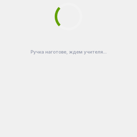
ля
Официально
бинет
Публичная оферта
ерную доску?
Политика конфиденциальности
доской
Реквизиты
Ручка наготове, ждем учителя...
о, ул. Калининградская, д. 24
,
141076
,
Россия
ефон:
+7 (495) 989-48-85
, E-mail:
cleverplus@bk.ru