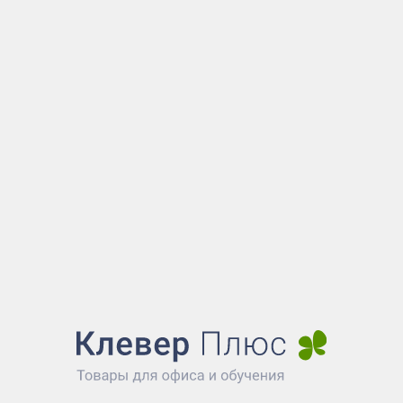
+7 (925) 561-18-40
00) 200-67-51
Наш ма
тный звонок из России
Мобильный / MAX
(495) 989-48-85
ru@cleverplus.ru
я
4
ица, на которую вы перешли сейчас не сущест
вы ищете товар, то возможно он был снят с пр
йти на главную страницу