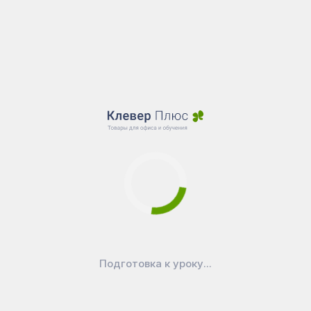
В наличии
В наличии
6 595
₽
7 330
₽
Доска текстильная
Доска текстильная
100x180 см...
100x200 см...
Показать еще
Перейти в категорию
Текстильные доски
Покупают вместе
Подготовка к уроку...