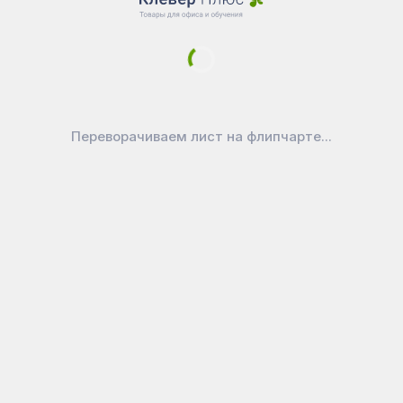
Новости
Доставка
Оплата
Уголок покупателя
Войти в личный кабинет
Как выбрать маркерную доску?
Переворачиваем лист на флипчарте...
Как ухаживать за доской
Официально
Публичная оферта
Политика конфиденциальности
Реквизиты
Покупайте на вашем любимом
маркетплейсе:
CleverPlus